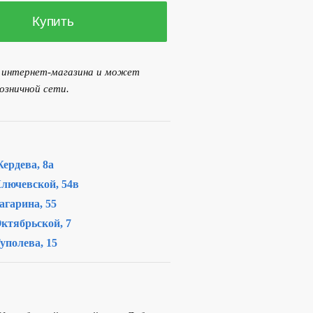
Купить
я интернет-магазина и может
озничной сети.
ердева, 8а
лючевской, 54в
агарина, 55
ктябрьской, 7
уполева, 15