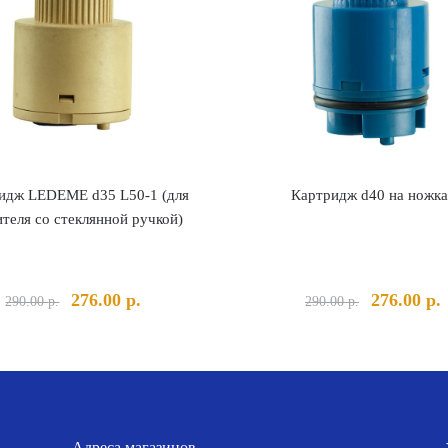
идж LEDEME d35 L50-1 (для
Картридж d40 на ножк
теля со стеклянной ручкой)
Первоначальная
Текущая
Первонача
276.00
р.
276.00
р.
290.00
р.
290.00
р.
цена
цена:
цена
ц
составляла
276.00 р..
составлял
2
290.00 р..
290.00 р..
Адреса магазинов