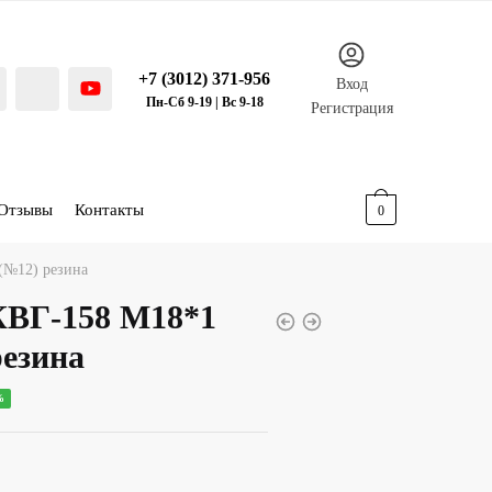
+7 (3012) 371-956
Вход
Пн-Сб 9-19 | Вс 9-18
Регистрация
Отзывы
Контакты
0.00
р.
0
(№12) резина
КВГ-158 М18*1
резина
ная
ущая
%
:
00 р..