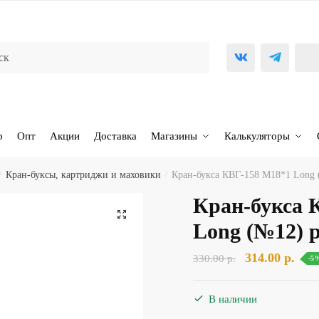
р
Опт
Акции
Доставка
Магазины
Калькуляторы
/
Кран-буксы, картриджи и маховики
/
Кран-букса КВГ-158 М18*1 Long 
Кран-букса 
🔍
Long (№12) 
Первоначаль
Тек
314.00
р.
330.00
р.
-5
цена
цена
составляла
314.
В наличии
330.00 р..