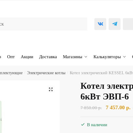
р
Опт
Акции
Доставка
Магазины
Калькуляторы
омплектующие
/
Электрические котлы
/
Котел электрический KESSEL 6кВ
Котел элект
🔍
6кВт ЭВП-6
Первоначал
7 457.00
р.
7 850.00
р.
цена
ц
составляла
7
В наличии
7
4