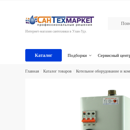
Skip
Skip
to
to
navigation
content
Интернет-магазин сантехники в Улан-Удэ.
Каталог
Подборки
Сервисный цент
Главная
/
Каталог товаров
/
Котельное оборудование и к