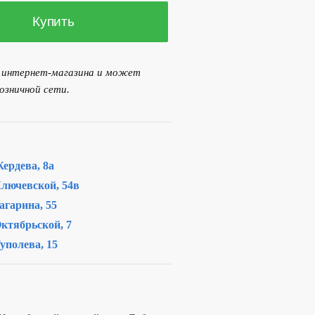
Купить
SSEL
я интернет-магазина и может
озничной сети.
ердева, 8а
лючевской, 54в
агарина, 55
ктябрьской, 7
уполева, 15