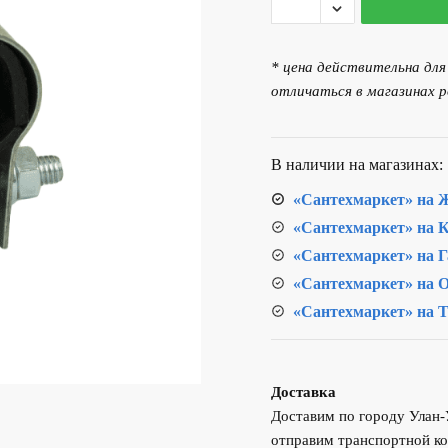
товара
Хомут
ремонтный
* цена действительна дл
d15
отличаться в магазинах р
В наличии на магазинах:
«Сантехмаркет» на Ж
«Сантехмаркет» на К
«Сантехмаркет» на Г
«Сантехмаркет» на О
«Сантехмаркет» на Т
Доставка
Доставим по городу Улан
отправим транспортной ко