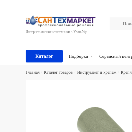
Skip
Skip
to
to
navigation
content
Интернет-магазин сантехники в Улан-Удэ.
Каталог
Подборки
Сервисный цент
Главная
/
Каталог товаров
/
Инструмент и крепеж
/
Крепл