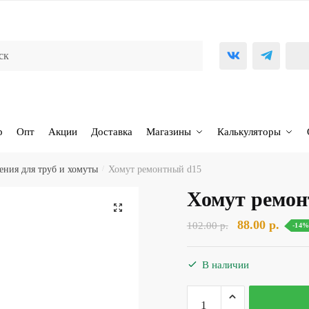
р
Опт
Акции
Доставка
Магазины
Калькуляторы
ения для труб и хомуты
/
Хомут ремонтный d15
Хомут ремон
🔍
Первоначаль
Теку
88.00
р.
102.00
р.
-14
цена
цена:
составляла
88.00 
В наличии
102.00 р..
Количество