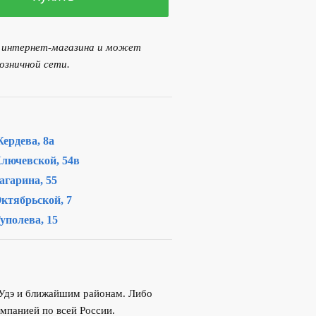
я интернет-магазина и может
озничной сети.
ердева, 8а
лючевской, 54в
агарина, 55
ктябрьской, 7
уполева, 15
-Удэ и ближайшим районам. Либо
мпанией по всей России.