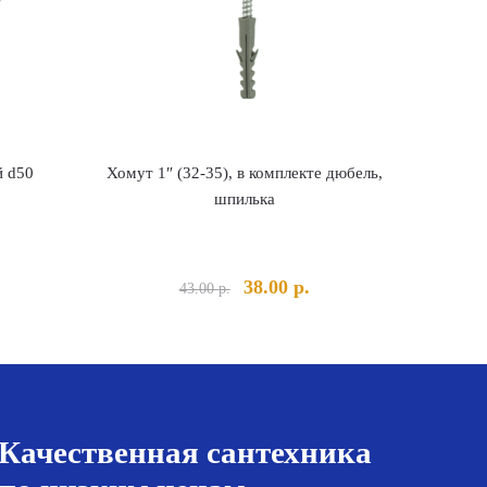
й d50
Хомут 1″ (32-35), в комплекте дюбель,
шпилька
льная
Текущая
Первоначальная
Текущая
38.00
р.
43.00
р.
ена:
цена
цена:
а
84.00 р..
составляла
38.00 р..
43.00 р..
Качественная сантехника