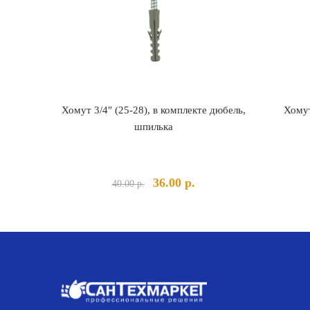
Хомут 3/4″ (25-28), в комплекте дюбель,
Хомут
шпилька
Первоначальная
Текущая
36.00
р.
40.00
р.
цена
цена:
составляла
36.00 р..
40.00 р..