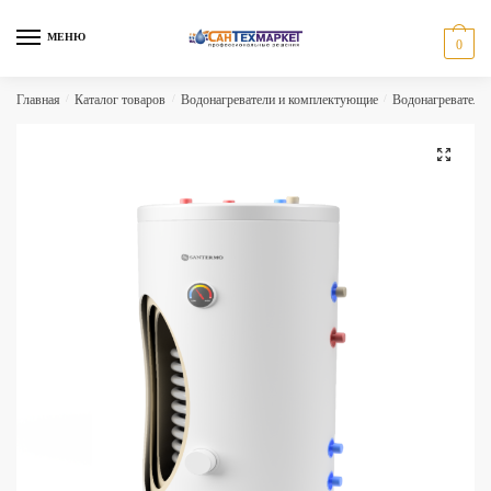
Skip
Skip
to
to
МЕНЮ
0
navigation
content
Главная
/
Каталог товаров
/
Водонагреватели и комплектующие
/
Водонагреватели 
🔍