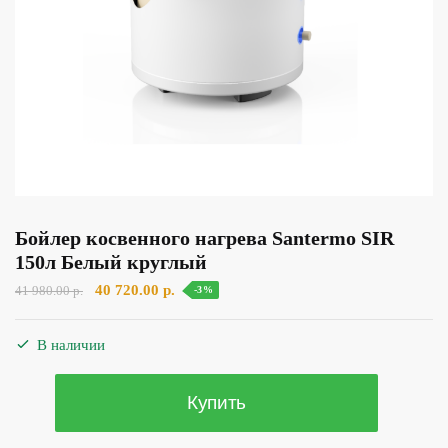
Бойлер косвенного нагрева Santermo SIR
150л Белый круглый
Первоначальная
Текущая
40 720.00
р.
41 980.00
р.
-3%
цена
цена:
составляла
40
В наличии
41
720.00 р..
980.00 р..
Количество
Купить
товара
Бойлер косвенного нагрева