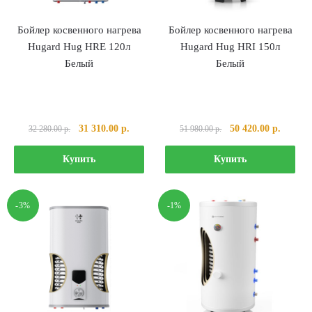
Бойлер косвенного нагрева
Бойлер косвенного нагрева
Hugard Hug HRE 120л
Hugard Hug HRI 150л
Белый
Белый
Первоначальная
Текущая
Первоначальная
Текуща
31 310.00
р.
50 420.00
р.
32 280.00
р.
51 980.00
р.
цена
цена:
цена
цена:
составляла
31
составляла
50
Купить
Купить
32
310.00 р..
51
420.00 
280.00 р..
980.00 р..
-3%
-1%