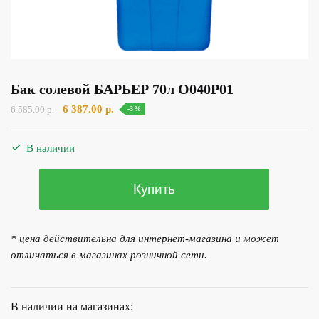
Бак солевой БАРЬЕР 70л О040Р01
Первоначальная
Текущая
6 387.00
р.
6 585.00
р.
-3%
цена
цена:
составляла
6
В наличии
6
387.00 р..
585.00 р..
Количество
Купить
товара
Бак
солевой
* цена действительна для интернет-магазина и может
БАРЬЕР
отличаться в магазинах розничной сети.
70л
О040Р01
В наличии на магазинах: