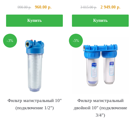
Первоначальная
Текущая
Первоначальная
Текущая
960.00
р.
2 949.00
р.
990.00
р.
3 015.00
р.
цена
цена:
цена
цена:
составляла
960.00 р..
составляла
2
Купить
Купить
990.00 р..
3
949.00 р
015.00 р..
-3%
-5%
Фильтр магистральный 10″
Фильтр магистральный
(подключение 1/2″)
двойной 10″ (подключение
3/4″)