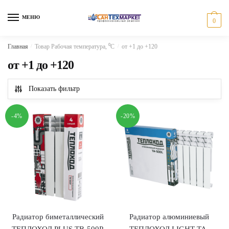
Skip
Skip
to
to
МЕНЮ
0
navigation
content
Главная
/
Товар Рабочая температура, ⁰С
/
от +1 до +120
от +1 до +120
Показать фильтр
-4%
-20%
Радиатор биметаллический
Радиатор алюминиевый
ТЕПЛОХОД PLUS TB-500P,
ТЕПЛОХОД LIGHT TA-