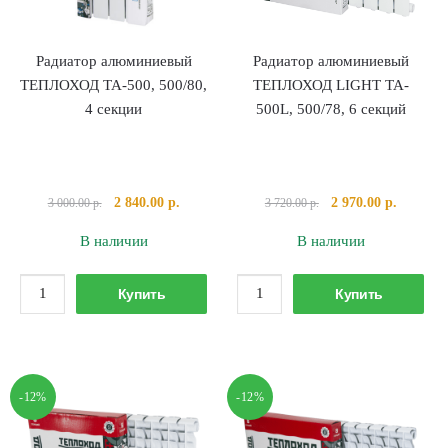
Радиатор алюминиевый
Радиатор алюминиевый
ТЕПЛОХОД TA-500, 500/80,
ТЕПЛОХОД LIGHT TA-
4 секции
500L, 500/78, 6 секций
Первоначальная
Текущая
Первоначальная
Текущая
2 840.00
р.
2 970.00
р.
3 000.00
р.
3 720.00
р.
цена
цена:
цена
цена:
В наличии
В наличии
составляла
2
составляла
2
3
840.00 р..
3
970.00 р
Количество
Количество
000.00 р..
720.00 р..
Купить
Купить
товара
товара
Радиатор
Радиатор
алюминиевый
алюминиевый
ТЕПЛОХОД
ТЕПЛОХОД
-12%
-12%
TA-
LIGHT
500,
TA-