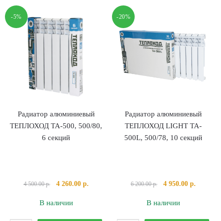
ТЕПЛОХОД
ТЕПЛОХОД
-5%
-20%
LIGHT
LIGHT
TB-
TB-
500L,
500L,
500/77,
500/77,
6
8
секций
секций
Радиатор алюминиевый
Радиатор алюминиевый
ТЕПЛОХОД TA-500, 500/80,
ТЕПЛОХОД LIGHT TA-
6 секций
500L, 500/78, 10 секций
Первоначальная
Текущая
Первоначальная
Текущая
4 260.00
р.
4 950.00
р.
4 500.00
р.
6 200.00
р.
цена
цена:
цена
цена:
В наличии
В наличии
составляла
4
составляла
4
4
260.00 р..
6
950.00 р