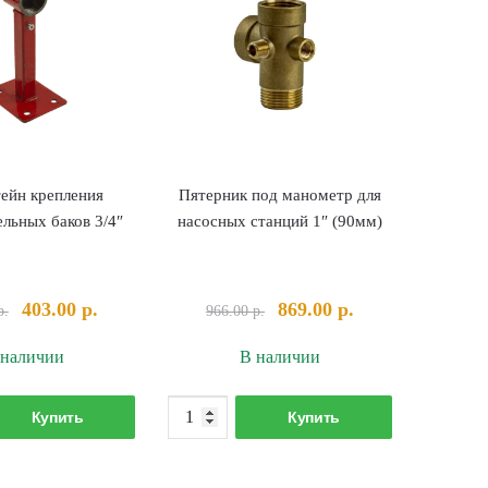
ейн крепления
Пятерник под манометр для
льных баков 3/4″
насосных станций 1″ (90мм)
Первоначальная
Текущая
Первоначальная
Текущая
403.00
р.
869.00
р.
р.
966.00
р.
цена
цена:
цена
цена:
 наличии
В наличии
составляла
403.00 р..
составляла
869.00 р..
448.00 р..
966.00 р..
Количество
Количество
Купить
Купить
товара
товара
Кронштейн
Пятерник