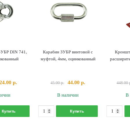
ЗУБР DIN 741,
Карабин ЗУБР винтовой с
Кроншт
нкованный
муфтой, 4мм, оцинкованный
расширите
Первоначальная
Текущая
Первоначальная
Текущая
24.00
р.
44.00
р.
45.00
р.
448.00
цена
цена:
цена
цена:
личии
В наличии
В
составляла
24.00 р..
составляла
44.00 р..
25.00 р..
45.00 р..
оличество
Количество
Купить
Купить
овара
товара
ажим
Карабин