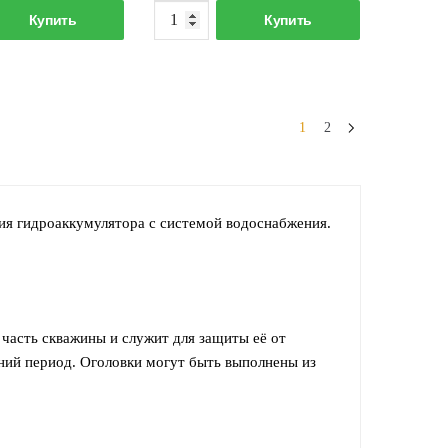
Количество
Количество
Купить
Купить
товара
товара
Трос
Фланец
стальной
для
в
гидроаккумулятора
1
2
полимерной
оболочке
d5мм
ния гидроаккумулятора с системой водоснабжения.
часть скважины и служит для защиты её от
мний период. Оголовки могут быть выполнены из