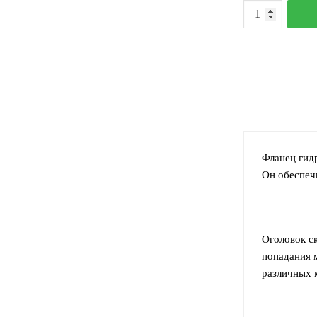
К
т
О
с
U
А
А
3
Фланец гид
Он обеспеч
Оголовок с
попадания 
различных 