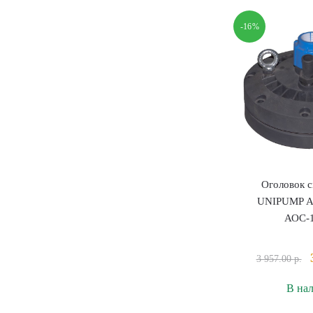
т
З
-16%
D
7
6
о
Оголовок 
UNIPUMP 
АОС-1
3 957.00
р.
В на