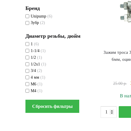
Бренд
Unipump
(6)
Зубр
(2)
Диаметр резьбы, дюйм
1
(6)
1-1/4
(1)
Зажим троса 
1/2
(1)
6мм, оци
1/2х1
(1)
3/4
(2)
4 мм
(1)
25.00
р.
M6
(1)
М4
(1)
В на
Сбросить фильтры
К
т
З