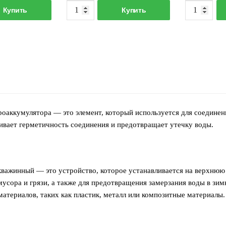
оличество
Количество
957.00 р..
Купить
Купить
овара
товара
головок
Подводка
кважинный
гибкая
NIPUMP
ВР/
КВАРОБОТ
НР
ОС-114-
1/2"х1"
2
30см
роаккумулятора — это элемент, который используется для соедине
ивает герметичность соединения и предотвращает утечку воды.
кважинный — это устройство, которое устанавливается на верхнюю 
мусора и грязи, а также для предотвращения замерзания воды в зи
материалов, таких как пластик, металл или композитные материалы.