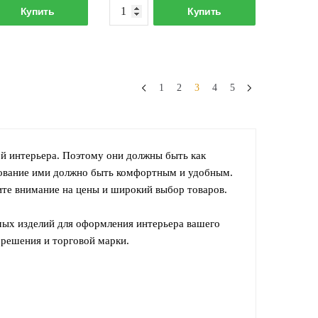
Количество
Количество
Купить
Купить
товара
товара
Крючки
Крючки
(подвижные)
(подвижные)
на
на
1
2
3
4
5
планке
планке
6шт
3шт
46см
24см
F1915-
F1615-
й интерьера. Поэтому они должны быть как
6
3
зование ими должно быть комфортным и удобным.
ите внимание на цены и широкий выбор товаров.
мых изделий для оформления интерьера вашего
о решения и торговой марки.