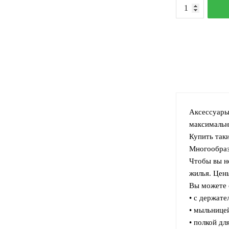
К
т
Д
п
п
т
Аксессуары
максимальн
Купить так
Многообраз
Чтобы вы н
жилья. Цены
Вы можете 
• с держате
• мыльнице
• полкой дл