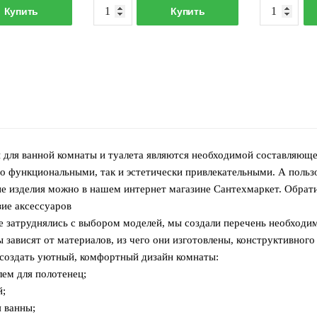
оличество
Количество
Купить
Купить
овара
товара
ержатель
Держатель
олотенец
полотенец
оворотный,
поворотный
ройной
двойной
 для ванной комнаты и туалета являются необходимой составляюще
о функциональными, так и эстетически привлекательными. А поль
ие изделия можно в нашем интернет магазине Сантехмаркет. Обрат
ие аксессуаров
е затруднялись с выбором моделей, мы создали перечень необходи
 зависят от материалов, из чего они изготовлены, конструктивног
создать уютный, комфортный дизайн комнаты:
лем для полотенец;
й;
я ванны;