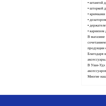
• штангой д
• шторкой д
• крючками 
• дозаторо
• держателе
• карнизом 
В магазине 
сочетанием
продукции 
Благодаря 
аксессуары
В Улан-Удэ
аксессуаров
Многие наш