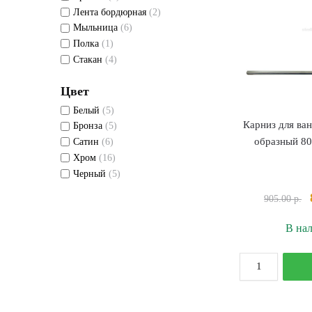
Лента бордюрная
(2)
Мыльница
(6)
Полка
(1)
Стакан
(4)
Цвет
Белый
(5)
Карниз для ван
Бронза
(5)
образный 8
Сатин
(6)
Хром
(16)
Черный
(5)
905.00
р.
В на
К
т
К