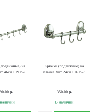
планке
LEDEME
4шт
L5502-
Gfmark
1
80205
Чёрный
(подвижные) на
Крючки (подвижные) на
шт 46см F1915-6
планке 3шт 24см F1615-3
90.00
р.
350.00
р.
 наличии
В наличии