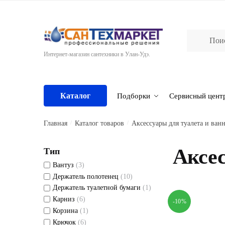
Skip
Skip
to
to
navigation
content
Интернет-магазин сантехники в Улан-Удэ.
Каталог
Подборки
Сервисный цент
Главная
/
Каталог товаров
/
Аксессуары для туалета и ван
Аксес
Тип
Вантуз
(3)
Держатель полотенец
(10)
Держатель туалетной бумаги
(1)
Карниз
(6)
-10%
Корзина
(1)
Крючок
(6)