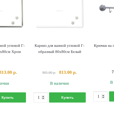
ной угловой Г-
Карниз для ванной угловой Г-
Крючки на 
0х80см Хром
образный 80х80см Белый
Первоначальная
Текущая
Первоначальная
Текущая
813.00
р.
813.00
р.
7
905.00
р.
цена
цена:
цена
цена:
В
личии
В наличии
составляла
813.00 р..
составляла
813.00 р..
905.00 р..
905.00 р..
оличество
Количество
Купить
Купить
овара
товара
арниз
Карниз