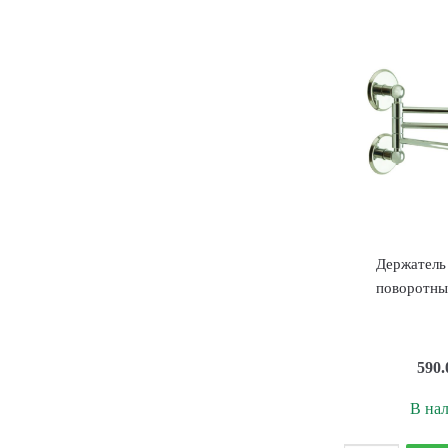
д
в
у
Г
о
8
Х
Держатель
поворотны
590
В на