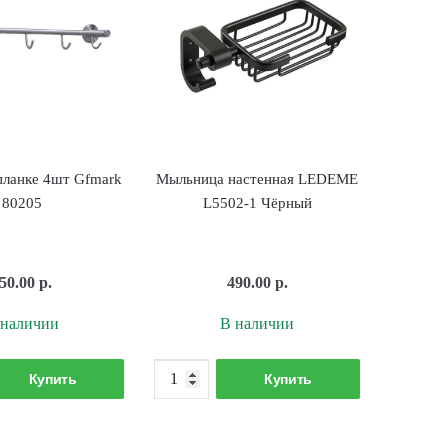
планке 4шт Gfmark
Мыльница настенная LEDEME
80205
L5502-1 Чёрный
50.00
р.
490.00
р.
 наличии
В наличии
Количество
Количество
Купить
Купить
товара
товара
Крючки
Мыльница
на
настенная