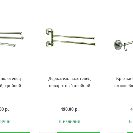
ля
для
анной
ванной
гловой
угловой
-
Г-
бразный
образный
0х80см
80х80см
ром
Белый
 полотенец
Держатель полотенец
Крючки 
й, тройной
поворотный двойной
планке 6
.00
р.
490.00
р.
4
личии
В наличии
В