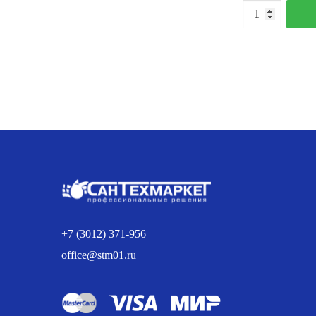
К
т
Р
б
К
R
5
6
с
+7 (3012) 371-956
office@stm01.ru