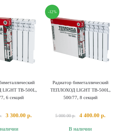
биметаллический
биметаллический
КОРВЕТ
КОРВЕТ
-12%
RRC500*100BM,
RRC500*100BM,
500/100,
500/100,
10
8
секций
секций
биметаллический
Радиатор биметаллический
 LIGHT TB-500L,
ТЕПЛОХОД LIGHT TB-500L,
77, 6 секций
500/77, 8 секций
Первоначальная
Текущая
Первоначальная
Текущая
3 300.00
р.
4 400.00
р.
р.
5 000.00
р.
цена
цена:
цена
цена:
 наличии
В наличии
составляла
3
составляла
4
3
300.00 р..
5
400.00 р..