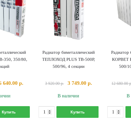
еталлический
Радиатор биметаллический
Радиатор 
350, 350/80,
ТЕПЛОХОД PLUS TB-500P,
КОРВЕТ 
екций
500/96, 4 секции
500/1
Первоначальная
Текущая
Первоначальная
Текущая
6 640.00
р.
3 749.00
р.
3 920.00
р.
12 680.00
р
цена
цена:
цена
цена:
личии
В наличии
В
составляла
6
составляла
3
8
640.00 р..
3
749.00 р..
оличество
Количество
300.00 р..
920.00 р..
Купить
Купить
овара
товара
адиатор
Радиатор