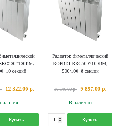
биметаллический
Радиатор биметаллический
RRC500*100BM,
КОРВЕТ RRC500*100BM,
00, 10 секций
500/100, 8 секций
Первоначальная
Текущая
Первоначальная
Текущая
12 322.00
р.
9 857.00
р.
.
10 140.00
р.
цена
цена:
цена
цена:
 наличии
В наличии
составляла
12
составляла
9
12
322.00 р..
10
857.00 р..
Количество
Количество
680.00 р..
140.00 р..
Купить
Купить
товара
товара
Радиатор
Радиатор