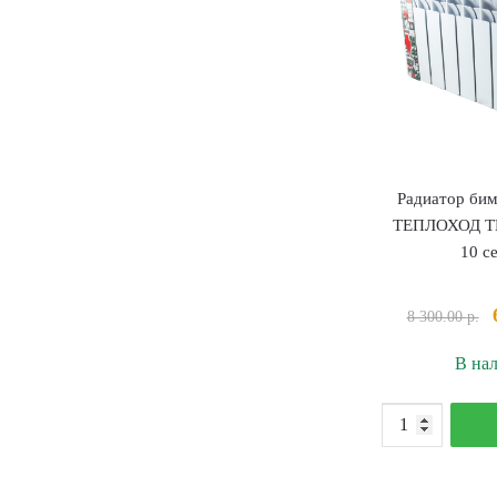
Радиатор бим
ТЕПЛОХОД TB-
10 с
8 300.00
р.
В на
К
т
Р