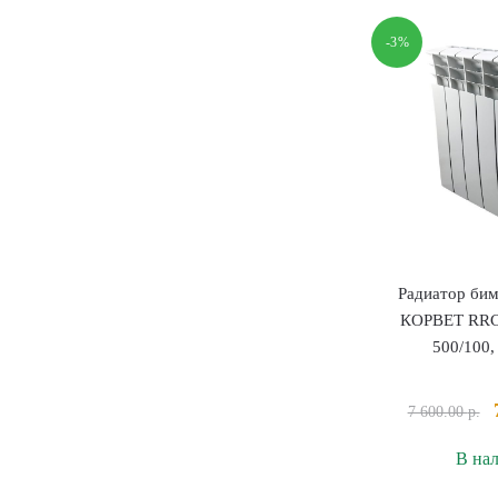
б
Т
-3%
T
3
3
1
с
Радиатор бим
КОРВЕТ RRC
500/100,
7 600.00
р.
В на