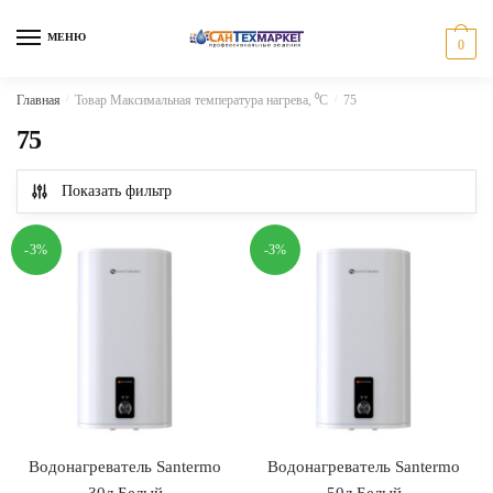
Skip
Skip
to
to
МЕНЮ
0
navigation
content
Главная
/
Товар Максимальная температура нагрева, ⁰С
/
75
75
Показать фильтр
-3%
-3%
Водонагреватель Santermo
Водонагреватель Santermo
30л Белый
50л Белый