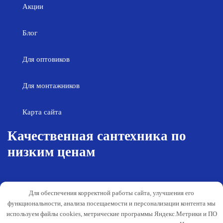
Акции
Блог
Для оптовиков
Для монтажников
Карта сайта
Качественная сантехника по
низким ценам
Возврат товара
Политика конфиденциальности
Для обеспечения корректной работы сайта, улучшения его
Согласие на обработку персональных
Гарантия и обслуживание
функциональности, анализа посещаемости и персонализации контента мы
данных
используем файлы cookies, метрические программы Яндекс.Метрики и ПО
Публичная оферта