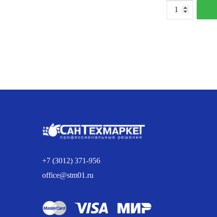
К
т
Т
P
d
P
(
м
+7 (3012) 371-956
office@stm01.ru