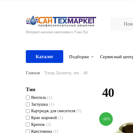
Skip
Skip
to
to
navigation
content
Интернет-магазин сантехники в Улан-Удэ.
Каталог
Подборки
Сервисный цент
Главная
/
Товар Диаметр, мм
/
40
40
Тип
Вентиль
(1)
Заглушка
(1)
Картридж для смесителя
(5)
Кран шаровой
(1)
-10%
Крепеж
(2)
Крестовина
(1)