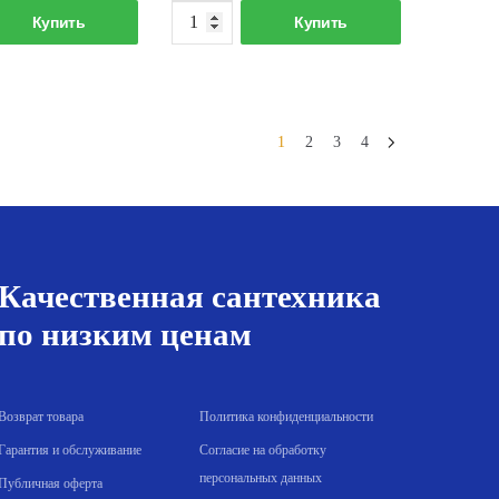
Количество
Количество
Купить
Купить
товара
товара
Компенсатор
Муфта
d40
комбинированная
PPR
НР
1
2
3
4
под
ключ
40х1-
1/4"
PPR
Качественная сантехника
по низким ценам
Возврат товара
Политика конфиденциальности
Гарантия и обслуживание
Согласие на обработку
персональных данных
Публичная оферта