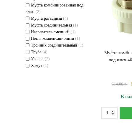
Муфта комбинированная под
ключ
(2)
Муфта разъемная
(4)
Муфта соединительная
(1)
Нагреватель сменный
(1)
Петля компенсационная
(1)
Тройник соединительный
(1)
Труба
(4)
Муфта комбин
Уголок
(2)
под ключ 40
Хомут
(1)
614.00
р.
В на
К
т
М