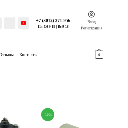
+7 (3012) 371-956
Вход
Пн-Сб 9-19 | Вс 9-18
Регистрация
Отзывы
Контакты
0.00
р.
0
-10%