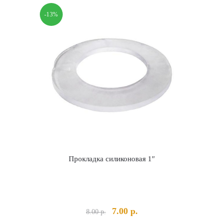
-13%
Прокладка силиконовая 1″
Первоначальная
Текущая
7.00
р.
8.00
р.
цена
цена: