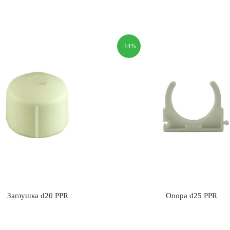
-14%
Заглушка d20 PPR
Опора d25 PPR