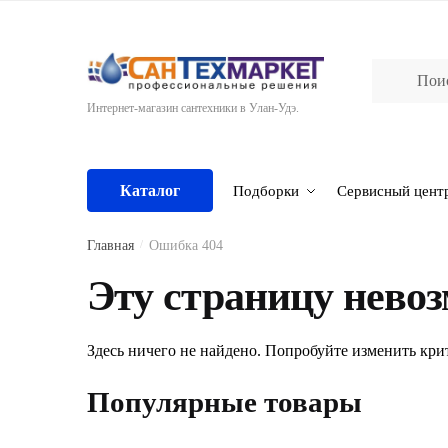
Skip
Skip
to
to
navigation
content
Интернет-магазин сантехники в Улан-Удэ.
Каталог
Подборки
Сервисный цент
Главная
/
Ошибка 404
Эту страницу невоз
Здесь ничего не найдено. Попробуйте изменить кри
Популярные товары