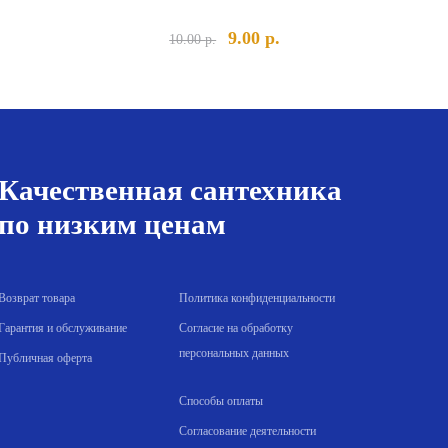
альная
кущая
Первоначальная
Текущая
9.00
р.
10.00
р.
а:
цена
цена:
а
0 р..
составляла
9.00 р..
10.00 р..
Качественная сантехника
по низким ценам
Возврат товара
Политика конфиденциальности
Гарантия и обслуживание
Согласие на обработку
персональных данных
Публичная оферта
Способы оплаты
Согласование деятельности