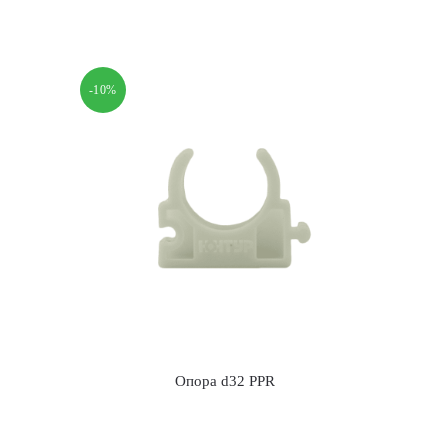
составляла
7.00 р..
8.00 р..
-10%
Опора d32 PPR