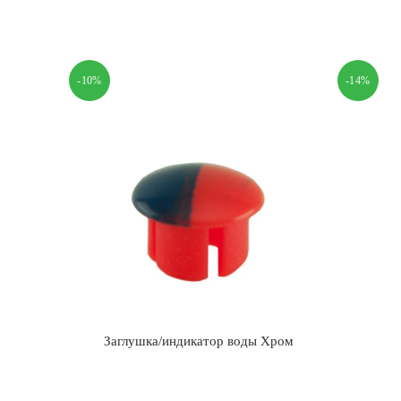
составляла
240.00 р..
287.00 р..
-10%
-14%
Заглушка/индикатор воды Хром