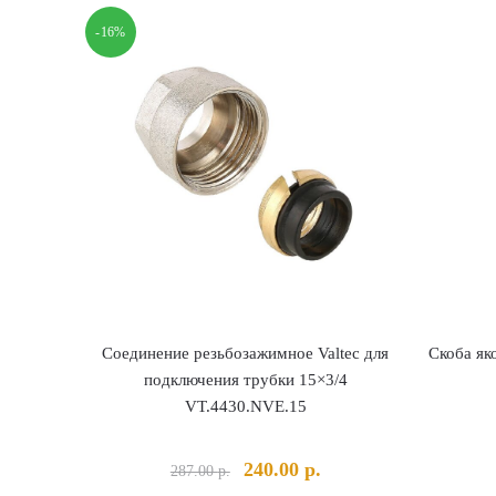
-16%
Соединение резьбозажимное Valtec для
Скоба як
подключения трубки 15×3/4
VT.4430.NVE.15
Первоначальная
Текущая
240.00
р.
287.00
р.
цена
цена: