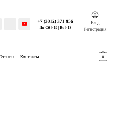
+7 (3012) 371-956
Вход
Пн-Сб 9-19 | Вс 9-18
Регистрация
Отзывы
Контакты
0.00
р.
0